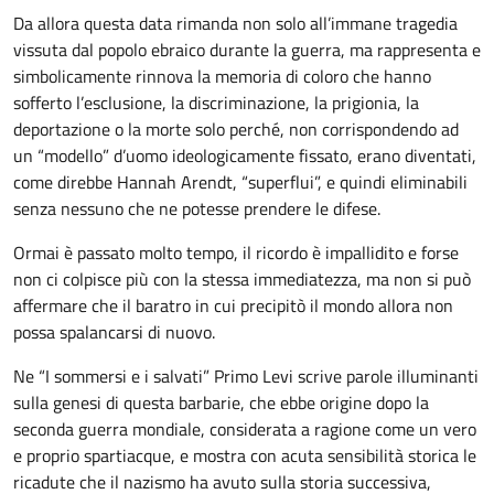
Da allora questa data rimanda non solo all’immane tragedia
vissuta dal popolo ebraico durante la guerra, ma rappresenta e
simbolicamente rinnova la memoria di coloro che hanno
sofferto l’esclusione, la discriminazione, la prigionia, la
deportazione o la morte solo perché, non corrispondendo ad
un “modello” d’uomo ideologicamente fissato, erano diventati,
come direbbe Hannah Arendt, “superflui”, e quindi eliminabili
senza nessuno che ne potesse prendere le difese.
Ormai è passato molto tempo, il ricordo è impallidito e forse
non ci colpisce più con la stessa immediatezza, ma non si può
affermare che il baratro in cui precipitò il mondo allora non
possa spalancarsi di nuovo.
Ne “I sommersi e i salvati” Primo Levi scrive parole illuminanti
sulla genesi di questa barbarie, che ebbe origine dopo la
seconda guerra mondiale, considerata a ragione come un vero
e proprio spartiacque, e mostra con acuta sensibilità storica le
ricadute che il nazismo ha avuto sulla storia successiva,