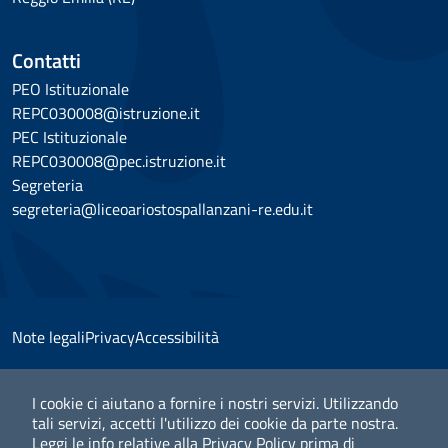
Contatti
PEO Istituzionale
REPC030008@istruzione.it
PEC Istituzionale
REPC030008@pec.istruzione.it
Segreteria
segreteria@liceoariostospallanzani-re.edu.it
Note legali
Privacy
Accessibilità
I cookie ci aiutano a fornire i nostri servizi. Utilizzando
tali servizi, accetti l'utilizzo dei cookie da parte nostra.
© 2025 Liceo Classico Scientifico "Ariosto Spallanzani" -
Leggi le info relative alla Privacy Policy prima di