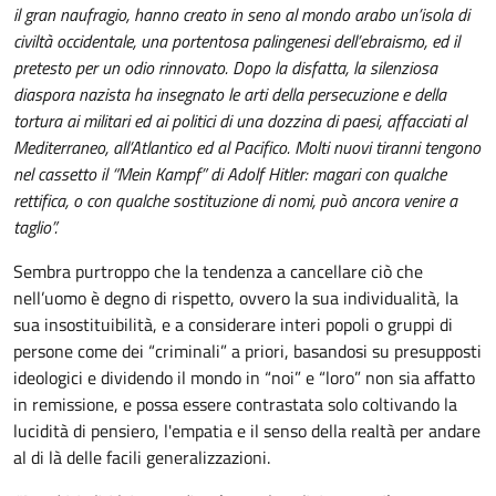
il gran naufragio, hanno creato in seno al mondo arabo un’isola di
civiltà occidentale, una portentosa palingenesi dell’ebraismo, ed il
pretesto per un odio rinnovato. Dopo la disfatta, la silenziosa
diaspora nazista ha insegnato le arti della persecuzione e della
tortura ai militari ed ai politici di una dozzina di paesi, affacciati al
Mediterraneo, all’Atlantico ed al Pacifico. Molti nuovi tiranni tengono
nel cassetto il “Mein Kampf” di Adolf Hitler: magari con qualche
rettifica, o con qualche sostituzione di nomi, può ancora venire a
taglio”.
Sembra purtroppo che la tendenza a cancellare ciò che
nell’uomo è degno di rispetto, ovvero la sua individualità, la
sua insostituibilità, e a considerare interi popoli o gruppi di
persone come dei “criminali” a priori, basandosi su presupposti
ideologici e dividendo il mondo in “noi” e “loro” non sia affatto
in remissione, e possa essere contrastata solo coltivando la
lucidità di pensiero, l'empatia e il senso della realtà per andare
al di là delle facili generalizzazioni.