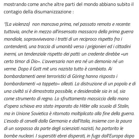
mostrando come anche altre parti del mondo abbiano subito il
contagio della disumanizzazione :
“(La violenza) non mancava prima, nel passato remoto e recente:
tuttavia, anche in mezzo all’insensato massacro della prima guerra
mondiale, sopravvivevano i tratti di un reciproco rispetto fra i
contendenti, una traccia di umanità verso i prigionieri ed i cittadini
inermi, un tendenziale rispetto dei patti: un credente direbbe «un
certo timor di Dio». L’avversario non era né un demonio né un
verme. Dopo il Gott mit uns nazista tutto è cambiato. Ai
bombardamenti aerei terroristici di Göring hanno risposto i
bombardamenti «a tappeto» alleati. La distruzione di un popolo e di
una civiltà si è dimostrata possibile, e desiderabile sia in sé, sia
come strumento di regno. Lo sfruttamento massiccio della mano
d’opera schiava era stato imparato da Hitler alla scuola di Stalin,
ma in Unione Sovietica è ritornato moltiplicato alla fine della guerra.
L’esodo di cervelli dalla Germania e dall’Italia, insieme con la paura
di un sorpasso da parte degli scienziati nazisti, ha partorito le
bombe nucleari. I superstiti ebrei disperati, in fuga dall’Europa dopo