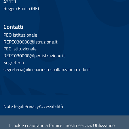
42121
Reggio Emilia (RE)
Contatti
PEO Istituzionale
REPC030008@istruzione.it
PEC Istituzionale
REPC030008@pec.istruzione.it
Segreteria
segreteria@liceoariostospallanzani-re.edu.it
Note legali
Privacy
Accessibilità
I cookie ci aiutano a fornire i nostri servizi. Utilizzando