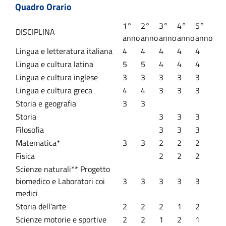
Quadro Orario
1°
2°
3°
4°
5°
DISCIPLINA
anno
anno
anno
anno
anno
Lingua e letteratura italiana
4
4
4
4
4
Lingua e cultura latina
5
5
4
4
4
Lingua e cultura inglese
3
3
3
3
3
Lingua e cultura greca
4
4
3
3
3
Storia e geografia
3
3
Storia
3
3
3
Filosofia
3
3
3
Matematica*
3
3
2
2
2
Fisica
2
2
2
Scienze naturali** Progetto
biomedico e Laboratori coi
3
3
3
3
3
medici
Storia dell’arte
2
2
2
1
2
Scienze motorie e sportive
2
2
1
2
1