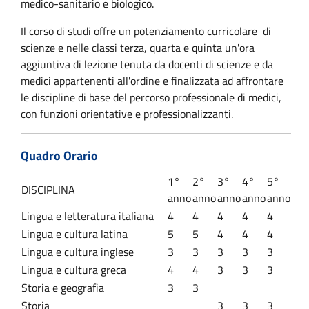
medico-sanitario e biologico.
Il corso di studi offre un potenziamento curricolare di
scienze e
nelle classi terza, quarta e quinta un'ora
aggiuntiva di lezione tenuta da docenti di scienze e da
medici appartenenti all'ordine e finalizzata ad affrontare
le discipline di base del percorso professionale di medici,
con funzioni orientative e professionalizzanti.
Quadro Orario
1°
2°
3°
4°
5°
DISCIPLINA
anno
anno
anno
anno
anno
Lingua e letteratura italiana
4
4
4
4
4
Lingua e cultura latina
5
5
4
4
4
Lingua e cultura inglese
3
3
3
3
3
Lingua e cultura greca
4
4
3
3
3
Storia e geografia
3
3
Storia
3
3
3