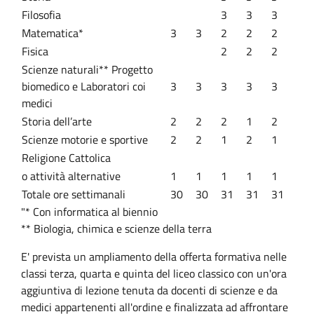
Filosofia
3
3
3
Matematica*
3
3
2
2
2
Fisica
2
2
2
Scienze naturali** Progetto
biomedico e Laboratori coi
3
3
3
3
3
medici
Storia dell’arte
2
2
2
1
2
Scienze motorie e sportive
2
2
1
2
1
Religione Cattolica
o attività alternative
1
1
1
1
1
Totale ore settimanali
30
30
31
31
31
"* Con informatica al biennio
** Biologia, chimica e scienze della terra
E' prevista un ampliamento della offerta formativa nelle
classi terza, quarta e quinta del liceo classico con un'ora
aggiuntiva di lezione tenuta da docenti di scienze e da
medici appartenenti all'ordine e finalizzata ad affrontare