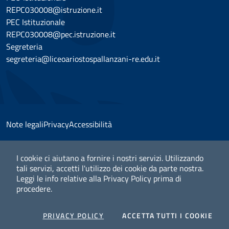
REPC030008@istruzione.it
PEC Istituzionale
REPC030008@pec.istruzione.it
Segreteria
segreteria@liceoariostospallanzani-re.edu.it
Note legali
Privacy
Accessibilità
I cookie ci aiutano a fornire i nostri servizi. Utilizzando
tali servizi, accetti l'utilizzo dei cookie da parte nostra.
© 2025 Liceo Classico Scientifico "Ariosto Spallanzani" -
Leggi le info relative alla Privacy Policy prima di
Codice Fiscale 80016650352 - Codice Univoco ufficio UFXRD0
procedere.
Credits by –
Protocolli Creativi
COOKIES
I CO
PRIVACY POLICY
ACCETTA TUTTI I COOKIE