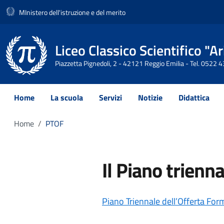
MInistero dell'istruzione e del merito
Liceo Classico Scientifico "
Piazzetta Pignedoli, 2 - 42121 Reggio Emilia - Tel. 0522
Home
La scuola
Servizi
Notizie
Didattica
Home
PTOF
Il Piano trienn
Piano Triennale dell’Offerta Fo